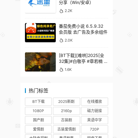
分享（Win/安卓）
2.2K
番茄免费小说 6.5.9.32
会员版 去广告及多余组件
2.0K
[BT下载][难哄]2025[全
32集]#白敬亭 #章若楠 #
何炅 #秦沛 #鲍起静
1.6K
热门标签
BT下载
2025新剧
在线播放
1080P
2160p
磁力链接
国产剧
古装剧
英语中字
爱情剧
古装爱情剧
720P