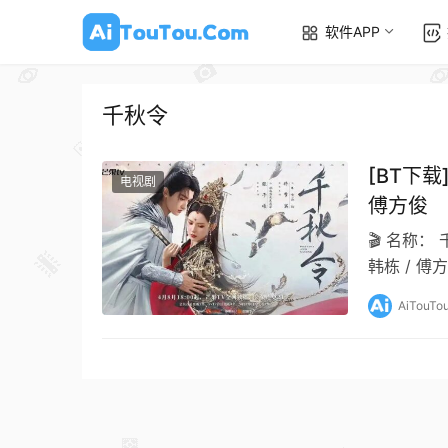
软件APP
千秋令
[BT下载
电视剧
傅方俊
🎬 名称： 
韩栋 / 傅方
AiTouTo