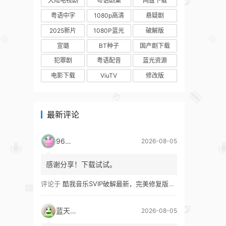
大陆电视剧
粤语剧集
网盘下载
粤语中字
1080p高清
悬疑剧
2025新片
1080P蓝光
破解版
宣璐
BT种子
国产剧下载
犯罪剧
粤语配音
蓝光资源
电影下载
ViuTV
修改版
最新评论
9627
2026-08-05
感谢分享！下载试试。
评论于
酷我音乐SVIP破解最新，完美修复版！支持安卓+车机+pc版！
蓝天真蓝
2026-08-05