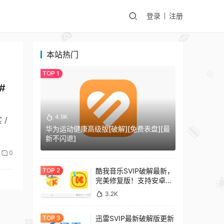
登录
注册
本站热门
#
4.9K
 /
华为运动健康高级版[破解][免费表盘][最
新不闪退]
0
酷我音乐SVIP破解最新，
完美修复版！支持安卓
+车机+pc版！
3.2K
迅雷SVIP最新破解版更新