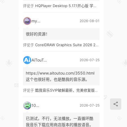
评论于
HQPlayer Desktop 5.17.1开心版 学习版&HQPlayer Embedded 5.17.2开心版 学习版
mypw
2026-08-01
很好的资源！
评论于
CorelDRAW Graphics Suite 2026 27.1 多语言 开心版 学习版 by KpoJIuK
AiTouTou
2026-07-25
https://www.aitoutou.com/3550.html
这个也很好用，也是酷我的音乐源。
评论于
酷我音乐SVIP破解最新，完美修复版！支持安卓+车机+pc版！
1035
2026-07-25
已测试，不行，无法播放。一直循环酷
我音乐下载应用商店版本的播放语音。