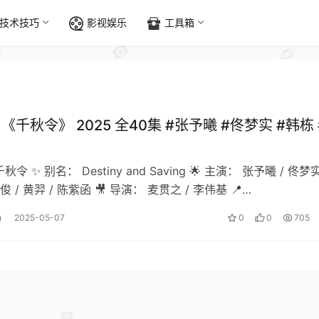
技术技巧
影视娱乐
工具箱
]《千秋令》 2025 全40集 #张予曦 #佟梦实 #韩栋 
千秋令 ✨ 别名： Destiny and Saving 🌟 主演： 张予曦 / 佟梦实
俊 / 黄羿 / 陈紫函 🎥 导演： 麦贯之 / 李伟基 📍…
u
2025-05-07
0
0
705