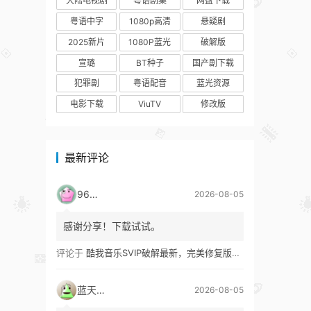
大陆电视剧
粤语剧集
网盘下载
粤语中字
1080p高清
悬疑剧
2025新片
1080P蓝光
破解版
宣璐
BT种子
国产剧下载
犯罪剧
粤语配音
蓝光资源
电影下载
ViuTV
修改版
最新评论
9627
2026-08-05
感谢分享！下载试试。
评论于
酷我音乐SVIP破解最新，完美修复版！支持安卓+车机+pc版！
蓝天真蓝
2026-08-05