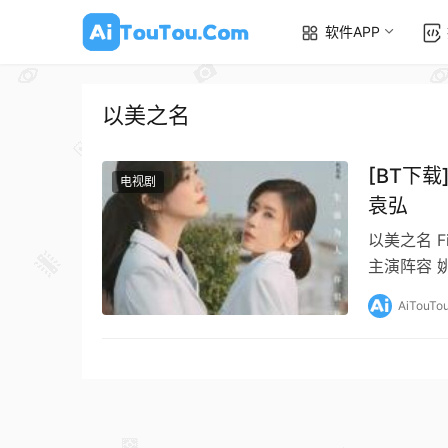
软件APP
以美之名
[BT下载
电视剧
袁弘
以美之名 Fig
主演阵容 姚晨
AiTouTo