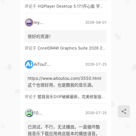
评论于
HQPlayer Desktop 5.17.1开心版 学习版&HQPlayer Embedded 5.17.2开心版 学习版
mypw
2026-08-01
很好的资源！
评论于
CorelDRAW Graphics Suite 2026 27.1 多语言 开心版 学习版 by KpoJIuK
AiTouTou
2026-07-25
https://www.aitoutou.com/3550.html
这个也很好用，也是酷我的音乐源。
评论于
酷我音乐SVIP破解最新，完美修复版！支持安卓+车机+pc版！
1035
2026-07-25
已测试，不行，无法播放。一直循环酷
我音乐下载应用商店版本的播放语音。