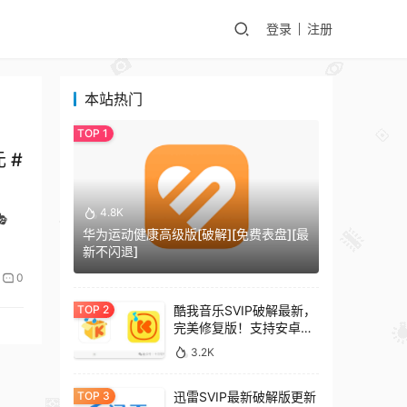
登录
注册
本站热门
 #
4.8K

华为运动健康高级版[破解][免费表盘][最
新不闪退]
0
酷我音乐SVIP破解最新，
完美修复版！支持安卓
+车机+pc版！
3.2K
迅雷SVIP最新破解版更新