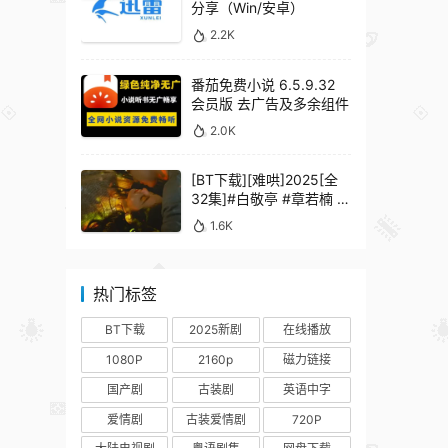
分享（Win/安卓）
2.2K
番茄免费小说 6.5.9.32
会员版 去广告及多余组件
2.0K
[BT下载][难哄]2025[全
32集]#白敬亭 #章若楠 #
何炅 #秦沛 #鲍起静
1.6K
热门标签
BT下载
2025新剧
在线播放
1080P
2160p
磁力链接
国产剧
古装剧
英语中字
爱情剧
古装爱情剧
720P