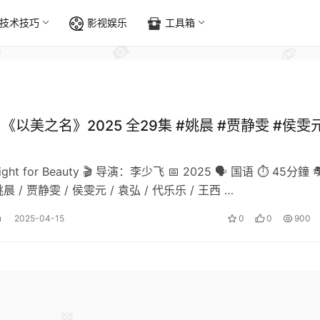
技术技巧
影视娱乐
工具箱
]《以美之名》2025 全29集 #姚晨 #贾静雯 #侯雯元
ht for Beauty 🎬 导演：李少飞 📅 2025 🗣️ 国语 ⏱️ 45分鐘 
 / 贾静雯 / 侯雯元 / 袁弘 / 代乐乐 / 王西 …
u
2025-04-15
0
0
900