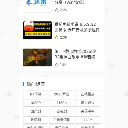
分享（Win/安卓）
2.2K
番茄免费小说 6.5.9.32
会员版 去广告及多余组件
2.0K
[BT下载][难哄]2025[全
32集]#白敬亭 #章若楠 #
何炅 #秦沛 #鲍起静
1.6K
热门标签
BT下载
2025新剧
在线播放
1080P
2160p
磁力链接
国产剧
古装剧
英语中字
爱情剧
古装爱情剧
720P