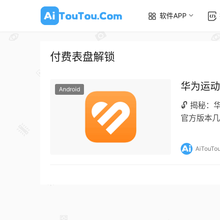
软件APP
付费表盘解锁
华为运动
Android
🔓 揭秘
官方版本几
连接，大多
AiTouTo