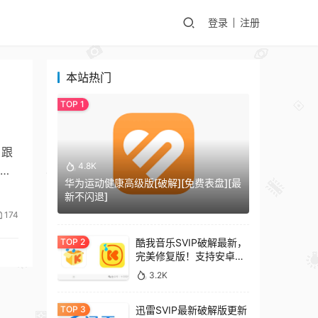
登录
注册
本站热门
，跟
4.8K
能
华为运动健康高级版[破解][免费表盘][最
新不闪退]
174
酷我音乐SVIP破解最新，
完美修复版！支持安卓
+车机+pc版！
3.2K
迅雷SVIP最新破解版更新