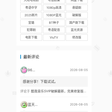
大陆电视剧
粤语剧集
网盘下载
粤语中字
1080p高清
悬疑剧
2025新片
1080P蓝光
破解版
宣璐
BT种子
国产剧下载
犯罪剧
粤语配音
蓝光资源
电影下载
ViuTV
修改版
最新评论
9627
2026-08-05
感谢分享！下载试试。
评论于
酷我音乐SVIP破解最新，完美修复版！支持安卓+车机+pc版！
蓝天真蓝
2026-08-05