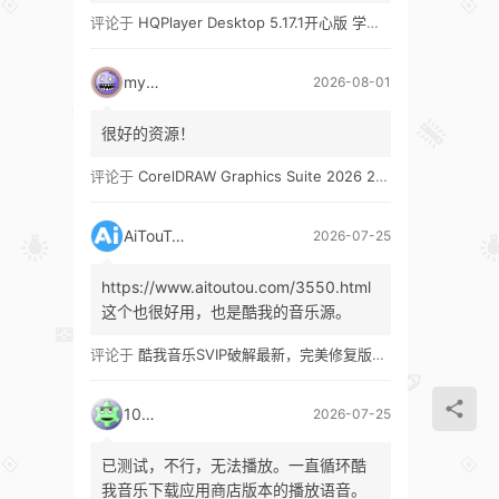
评论于
HQPlayer Desktop 5.17.1开心版 学习版&HQPlayer Embedded 5.17.2开心版 学习版
mypw
2026-08-01
很好的资源！
评论于
CorelDRAW Graphics Suite 2026 27.1 多语言 开心版 学习版 by KpoJIuK
AiTouTou
2026-07-25
https://www.aitoutou.com/3550.html
这个也很好用，也是酷我的音乐源。
评论于
酷我音乐SVIP破解最新，完美修复版！支持安卓+车机+pc版！
1035
2026-07-25
已测试，不行，无法播放。一直循环酷
我音乐下载应用商店版本的播放语音。