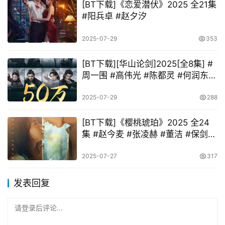
[BT下载]《恋爱潜伏》2025 全21集
#阳兵卓 #赵夕汐
2025-07-29
353
[BT下载][华山论剑]2025[全8集] #
周一围 #高伟光 #陈都灵 #何润东 #
哈妮克孜
2025-07-29
288
[BT下载]《樱桃琥珀》2025 全24
集 #赵今麦 #张凌赫 #董洁 #保剑锋
#董璇
2025-07-27
317
发表回复
请登录后评论...