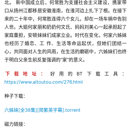
北。 新中国成立后，何常胜为支援社会主义建设，携家带
口从扬州江都移居安徽淮南，在淮河边上扎下了根。在接下
来的二十年中，何常胜连得六个女儿，却在一场车祸中告别
人世。大姐何家丽和奶奶何文氏、妈妈刘美心一起承担起了
家庭重担，安顿妹妹们成家立业。时代在变化，何家六姊妹
也经历了婚恋、工 作、生活等命运起伏，但她们团结一
心，共同面对人生的风雨，在生活的磨砺中，六姊妹们也终
于明白父亲生前反复强调的“家”的意义。
下载地址：
好用的BT下载工具：
https://www.aitoutou.com/276.html
种子下载：
六姊妹[全38集][简繁英字幕].torrent
磁力链接：