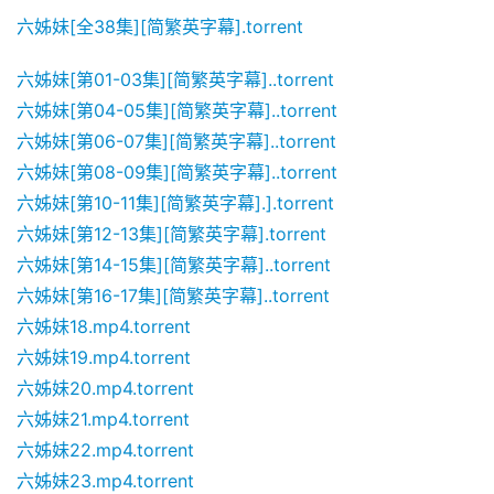
六姊妹[全38集][简繁英字幕].torrent
六姊妹[第01-03集][简繁英字幕]..torrent
六姊妹[第04-05集][简繁英字幕]..torrent
六姊妹[第06-07集][简繁英字幕]..torrent
六姊妹[第08-09集][简繁英字幕]..torrent
六姊妹[第10-11集][简繁英字幕].].torrent
六姊妹[第12-13集][简繁英字幕].torrent
六姊妹[第14-15集][简繁英字幕]..torrent
六姊妹[第16-17集][简繁英字幕]..torrent
六姊妹18.mp4.torrent
六姊妹19.mp4.torrent
六姊妹20.mp4.torrent
六姊妹21.mp4.torrent
六姊妹22.mp4.torrent
六姊妹23.mp4.torrent