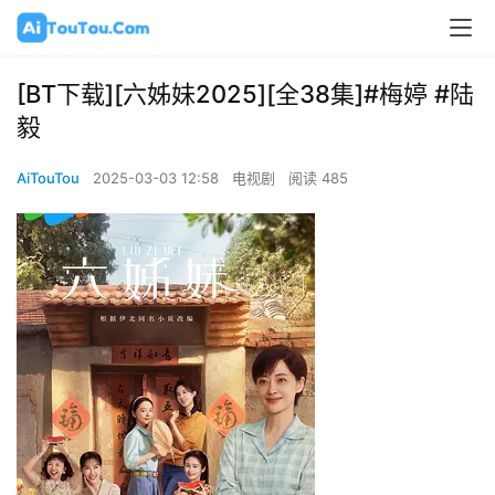
[BT下载][六姊妹2025][全38集]#梅婷 #陆
毅
AiTouTou
2025-03-03 12:58
电视剧
阅读 485