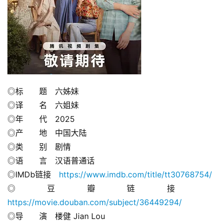
◎标　　题　六姊妹
◎译　　名　六姐妹
◎年　　代　2025
◎产　　地　中国大陆
◎类　　别　剧情
◎语　　言　汉语普通话
◎IMDb链接　
https://www.imdb.com/title/tt30768754/
◎豆瓣链接　
https://movie.douban.com/subject/36449294/
◎导　　演　楼健 Jian Lou