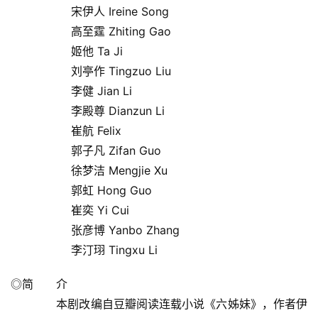
　　　　　 宋伊人 Ireine Song
　　　　　 高至霆 Zhiting Gao
　　　　　 姬他 Ta Ji
　　　　　 刘亭作 Tingzuo Liu
　　　　　 李健 Jian Li
　　　　　 李殿尊 Dianzun Li
　　　　　 崔航 Felix
　　　　　 郭子凡 Zifan Guo
　　　　　 徐梦洁 Mengjie Xu
　　　　　 郭虹 Hong Guo
　　　　　 崔奕 Yi Cui
　　　　　 张彦博 Yanbo Zhang
　　　　　 李汀珝 Tingxu Li
◎简　　介
　　　　本剧改编自豆瓣阅读连载小说《六姊妹》，作者伊