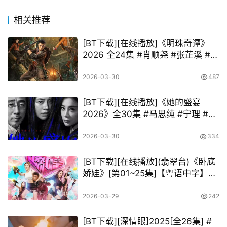
相关推荐
[BT下载][在线播放]《明珠奇谭》
2026 全24集 #肖顺尧 #张芷溪 #李
艺彤 #李镇泽 #信鹏 #赵毅
2026-03-30
487
[BT下载][在线播放]《她的盛宴
2026》全30集 #马思纯 #宁理 #袁
姗姗 #翟子路 #章涛 #范湉湉 #张维
伊 #张志忠 #涂凌 #任正斌 #焦钰 #
2026-03-30
334
郑则仕 #朱茵 #陈逸恒 #夏力薪 #柳
小海 #白荟 #王婉娟
[BT下载][在线播放](翡翠台)《卧底
娇娃》[第01~25集]【粤语中字】
[H.265(1080P)+MP4-720P]
2026-03-29
242
[BT下载][深情眼]2025[全26集] #