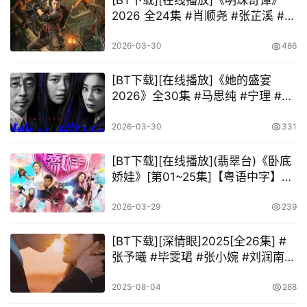
[BT下载][在线播放]《明珠奇谭》
2026 全24集 #肖顺尧 #张芷溪 #李
艺彤 #李镇泽 #信鹏 #赵毅
2026-03-30
486
[BT下载][在线播放]《她的盛宴
2026》全30集 #马思纯 #宁理 #袁
姗姗 #翟子路 #章涛 #范湉湉 #张维
伊 #张志忠 #涂凌 #任正斌 #焦钰 #
2026-03-30
331
郑则仕 #朱茵 #陈逸恒 #夏力薪 #柳
小海 #白荟 #王婉娟
[BT下载][在线播放](翡翠台)《卧底
娇娃》[第01~25集]【粤语中字】
[H.265(1080P)+MP4-720P]
2026-03-29
239
[BT下载][深情眼]2025[全26集] #
张予曦 #毕雯珺 #张小婉 #刘润南 #
王可
2025-08-04
288