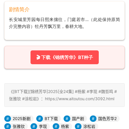
剧情简介
长安城里芳园每日熙来攘往，门庭若市…（此处保持原简
介完整内容）牡丹芳飘万里，春耕大地。
🎬 下载《锦绣芳华》BT种子
《[BT下载][锦绣芳华]2025[全24集] #杨紫 #李现 #魏哲鸣 #
张雅钦 #涂松岩》：https://www.aitoutou.com/3092.html
2025新剧
BT下载
国产剧
国色芳华2
张雅钦
李现
杨紫
涂松岩