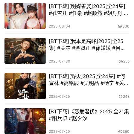
[BT下载][明媒善娶]2025[全24集]
#孔雪儿 #任豪 #赵顺然 #胡丹丹 #
管栎
2025-08-04
330
[BT下载][我本是高峰]2025[全25
集] #关芯 #金贤正 #徐媛媛 #吕晋
源
2025-07-30
255
[BT下载][野火]2025[全24集] #何
宣林 #高铭辰 #吴明晶 #杨宁 #关昱
汐
2025-07-29
248
[BT下载]《恋爱潜伏》2025 全21集
#阳兵卓 #赵夕汐
2025-07-29
350