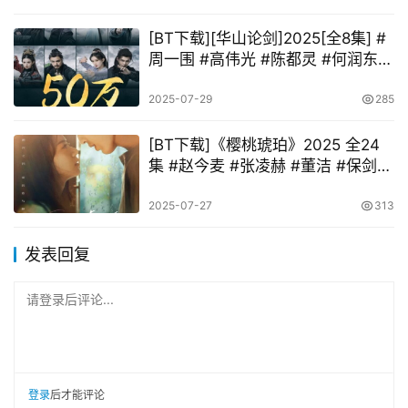
[BT下载][华山论剑]2025[全8集] #
周一围 #高伟光 #陈都灵 #何润东 #
哈妮克孜
2025-07-29
285
[BT下载]《樱桃琥珀》2025 全24
集 #赵今麦 #张凌赫 #董洁 #保剑锋
#董璇
2025-07-27
313
发表回复
请登录后评论...
登录
后才能评论