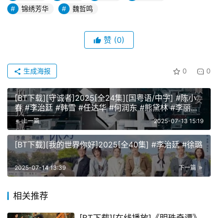
锦绣芳华
魏哲鸣
赞
(0)
生成海报
0
0
[BT下载][守诚者]2025[全24集][国粤语/中字] #陈小
春 #李治廷 #韩雪 #任达华 #何润东 #熊黛林 #李丽珍
#张国强 #伍咏薇 #陈惠敏 #汤镇业 #李子雄
上一篇
2025-07-13 15:19
[BT下载][我的世界你好]2025[全40集] #李治廷 #徐璐
2025-07-14 13:39
下一篇
相关推荐