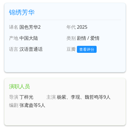
锦绣芳华
译名
国色芳华2
年代
2025
产地
中国大陆
类别
剧情 / 爱情
语言
汉语普通话
豆瓣
查看评分
演职人员
导演
丁梓光
主演
杨紫、李现、魏哲鸣等9人
编剧
张鸢盎等5人