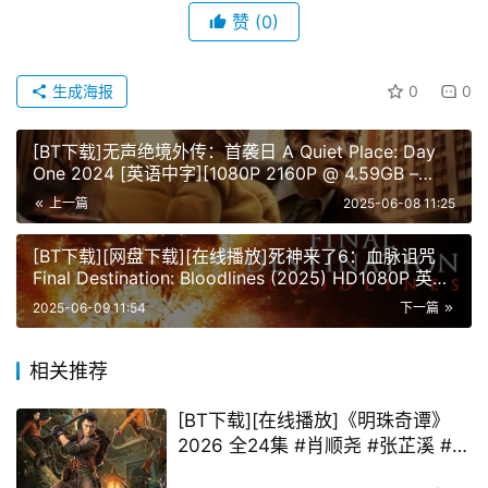
赞
(0)
生成海报
0
0
[BT下载]无声绝境外传：首袭日 A Quiet Place: Day
One 2024 [英语中字][1080P 2160P @ 4.59GB –
45.78GB]
上一篇
2025-06-08 11:25
[BT下载][网盘下载][在线播放]死神来了6：血脉诅咒
Final Destination: Bloodlines (2025) HD1080P 英语
中字
2025-06-09 11:54
下一篇
相关推荐
[BT下载][在线播放]《明珠奇谭》
2026 全24集 #肖顺尧 #张芷溪 #李
艺彤 #李镇泽 #信鹏 #赵毅