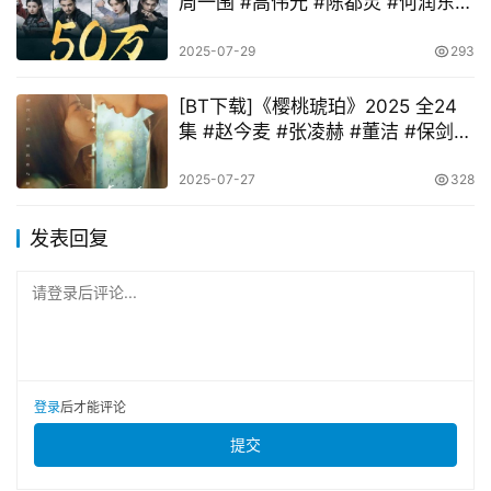
周一围 #高伟光 #陈都灵 #何润东 #
哈妮克孜
2025-07-29
293
[BT下载]《樱桃琥珀》2025 全24
集 #赵今麦 #张凌赫 #董洁 #保剑锋
#董璇
2025-07-27
328
发表回复
请登录后评论...
登录
后才能评论
提交