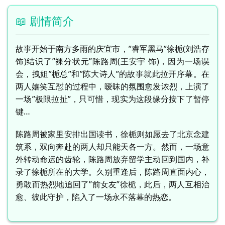
📖 剧情简介
故事开始于南方多雨的庆宜市，”睿军黑马”徐栀(刘浩存
饰)结识了”裸分状元”陈路周(王安宇 饰)，因为一场误
会，拽姐”栀总”和”陈大诗人”的故事就此拉开序幕。在
两人嬉笑互怼的过程中，暧昧的氛围愈发浓烈，上演了
一场”极限拉扯”，只可惜，现实为这段缘分按下了暂停
键…
陈路周被家里安排出国读书，徐栀则如愿去了北京念建
筑系，双向奔赴的两人却只能天各一方。然而，一场意
外转动命运的齿轮，陈路周放弃留学主动回到国内，补
录了徐栀所在的大学。久别重逢后，陈路周直面内心，
勇敢而热烈地追回了”前女友”徐栀，此后，两人互相治
愈、彼此守护，陷入了一场永不落幕的热恋。