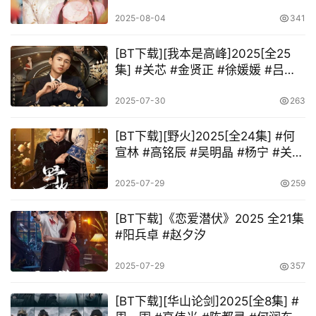
管栎
2025-08-04
341
[BT下载][我本是高峰]2025[全25
集] #关芯 #金贤正 #徐媛媛 #吕晋
源
2025-07-30
263
[BT下载][野火]2025[全24集] #何
宣林 #高铭辰 #吴明晶 #杨宁 #关昱
汐
2025-07-29
259
[BT下载]《恋爱潜伏》2025 全21集
#阳兵卓 #赵夕汐
2025-07-29
357
[BT下载][华山论剑]2025[全8集] #