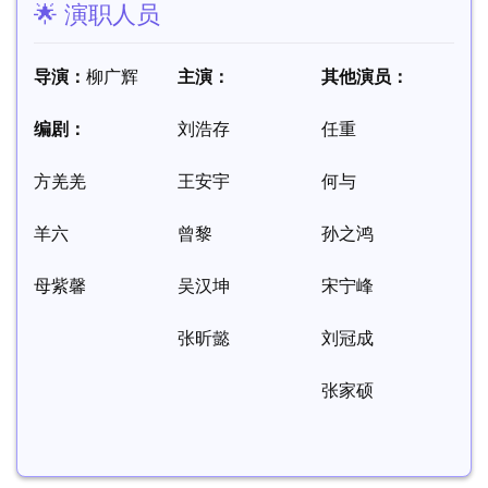
🌟 演职人员
导演：
柳广辉
主演：
其他演员：
编剧：
刘浩存
任重
方羌羌
王安宇
何与
羊六
曾黎
孙之鸿
母紫馨
吴汉坤
宋宁峰
张昕懿
刘冠成
张家硕