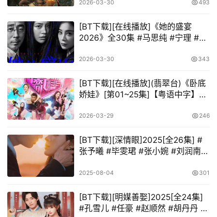
2026-03-30
493
[BT下载][在线播放]《她的盛宴
2026》全30集 #马思纯 #宁理 #袁
姗姗 #翟子路 #章涛 #范湉湉 #张维
伊 #张志忠 #涂凌 #任正斌 #焦钰 #
2026-03-30
343
郑则仕 #朱茵 #陈逸恒 #夏力薪 #柳
小海 #白荟 #王婉娟
[BT下载][在线播放](翡翠台)《卧底
娇娃》[第01~25集]【粤语中字】
[H.265(1080P)+MP4-720P]
2026-03-29
246
[BT下载][深情眼]2025[全26集] #
张予曦 #毕雯珺 #张小婉 #刘润南 #
王可
2025-08-04
301
[BT下载][明媒善娶]2025[全24集]
#孔雪儿 #任豪 #赵顺然 #胡丹丹 #