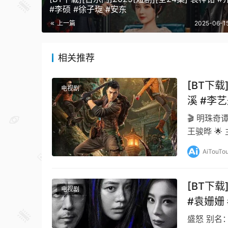
#李硕 #徐子琁 #安东
上一篇
2025-06-1
相关推荐
[BT下载
电视剧
溪 #李艺
🎬 明珠奇谭
王骏晔 🌟
鞋拉…
AiTouTo
[BT下载
电视剧
#袁姗姗 
正斌 #焦
盛怒 别名