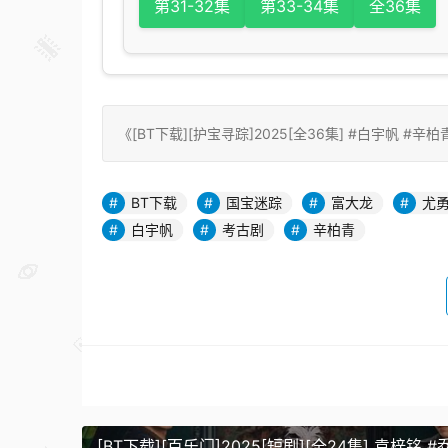
第31-32集
第33-34集
全36集
《[BT下载][护宝寻踪]2025[全36集] #白宇帆 #辛柏青 #王
BT下载
国宝迷踪
富大龙
尤
白宇帆
考古剧
辛柏青
[BT下载][百乐门]2025[短剧][全24集] 袁梓铭 