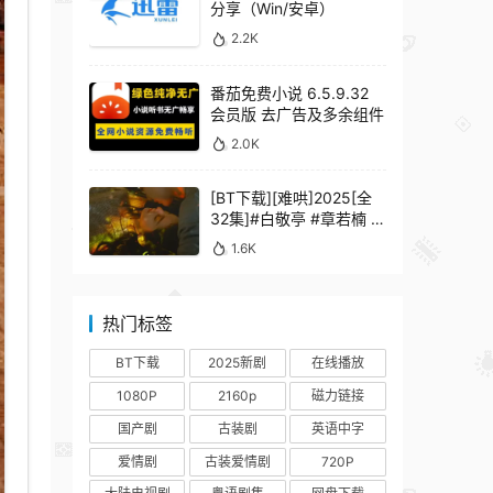
分享（Win/安卓）
2.2K
番茄免费小说 6.5.9.32
会员版 去广告及多余组件
2.0K
[BT下载][难哄]2025[全
32集]#白敬亭 #章若楠 #
何炅 #秦沛 #鲍起静
1.6K
热门标签
BT下载
2025新剧
在线播放
1080P
2160p
磁力链接
国产剧
古装剧
英语中字
爱情剧
古装爱情剧
720P