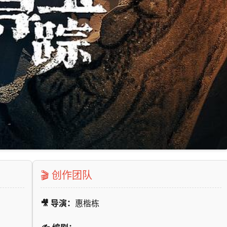
🎬 创作团队
🎥 导演：
惠楷栋