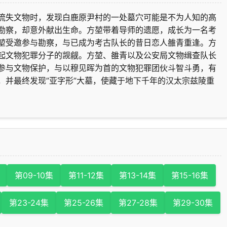
流失文物时，发现白鹿原尹村的一处墓穴可能是不为人知的高
勘察，却意外献出生命。方堃带着导师的遗愿，成长为一名考
堃受邀参与勘察，与已成为考古队长的昔日恋人雒青重逢。方
起文物犯罪分子的觊觎。方堃、雒青以及公安局文物缉查队长
参与文物保护，与以穆见晖为首的文物犯罪团伙斗智斗勇，有
，并最终发现”亚字形”大墓，使藏于地下千年的汉太宗兹陵重
第09-10集
第11-12集
第13-14集
第15-16集
第23-24集
第25-26集
第27-28集
第29-30集