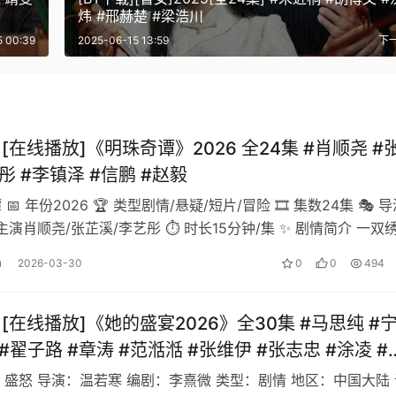
炜 #邢赫楚 #梁浩川
5 00:39
2025-06-15 13:59
下
][在线播放]《明珠奇谭》2026 全24集 #肖顺尧 #
彤 #李镇泽 #信鹏 #赵毅
 📅 年份2026 🏆 类型剧情/悬疑/短片/冒险 🎞️ 集数24集 🎭 
 主演肖顺尧/张芷溪/李艺彤 ⏱️ 时长15分钟/集 ✨ 剧情简介 一双
u
2026-03-30
0
0
494
][在线播放]《她的盛宴2026》全30集 #马思纯 #
#翟子路 #章涛 #范湉湉 #张维伊 #张志忠 #涂凌 #
钰 #郑则仕 #朱茵 #陈逸恒 #夏力薪 #柳小海 #白荟
：盛怒 导演：温若寒 编剧：李熹微 类型：剧情 地区：中国大陆 