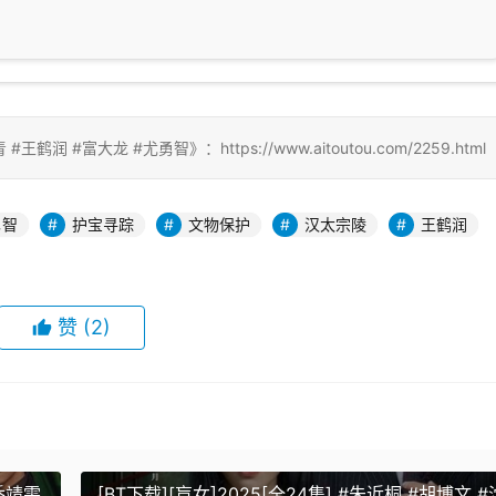
鹤润 #富大龙 #尤勇智》：https://www.aitoutou.com/2259.html
勇智
护宝寻踪
文物保护
汉太宗陵
王鹤润
赞
(2)
#乔靖雯
[BT下载][盲女]2025[全24集] #朱近桐 #胡博文 