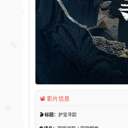
📽️ 影片信息
🎬 标题：
护宝寻踪