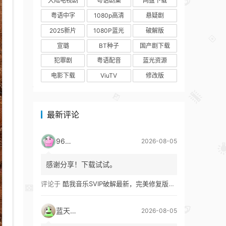
大陆电视剧
粤语剧集
网盘下载
粤语中字
1080p高清
悬疑剧
2025新片
1080P蓝光
破解版
宣璐
BT种子
国产剧下载
犯罪剧
粤语配音
蓝光资源
电影下载
ViuTV
修改版
最新评论
9627
2026-08-05
感谢分享！下载试试。
评论于
酷我音乐SVIP破解最新，完美修复版！支持安卓+车机+pc版！
蓝天真蓝
2026-08-05