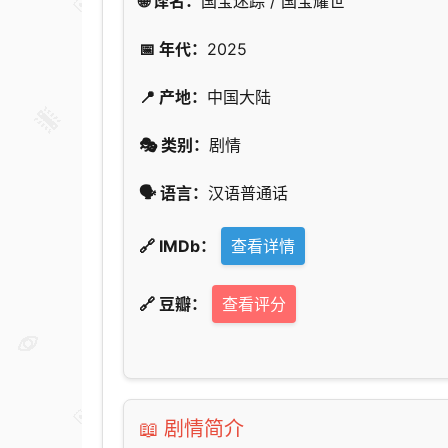
🌐 译名：
国宝迷踪 / 国宝耀世
📅 年代：
2025
📍 产地：
中国大陆
🎭 类别：
剧情
🗣️ 语言：
汉语普通话
🔗 IMDb：
查看详情
🔗 豆瓣：
查看评分
📖 剧情简介