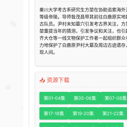
秦川大学考古系研究生方堃在协助追索海外
等级帝陵。导师昝茂昌带其前往白鹿原实地
古队员。尹村未知墓穴引发考古界关注，方
堃重提当年的猜测，引发争议和关注，也引
齐大仓等一线文物保护工作者一起组织群众
力地保护了白鹿原尹村大墓及周边古迹遗存
现人间。
📥 资源下载
第01-04集
第05-06集
第07-08集
第17-18集
第19-20集
第21-22集