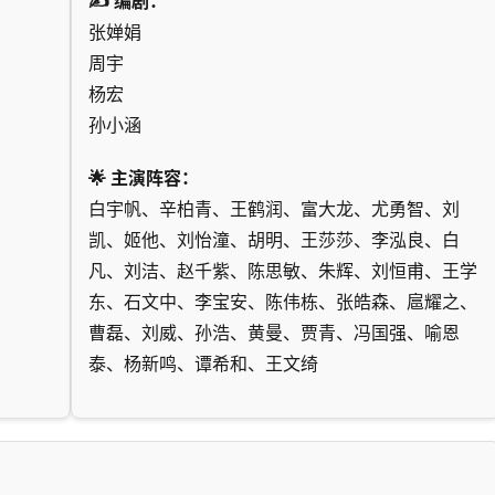
✍️ 编剧：
张婵娟
周宇
杨宏
孙小涵
🌟 主演阵容：
白宇帆、辛柏青、王鹤润、富大龙、尤勇智、刘
凯、姬他、刘怡潼、胡明、王莎莎、李泓良、白
凡、刘洁、赵千紫、陈思敏、朱辉、刘恒甫、王学
东、石文中、李宝安、陈伟栋、张皓森、扈耀之、
曹磊、刘威、孙浩、黄曼、贾青、冯国强、喻恩
泰、杨新鸣、谭希和、王文绮