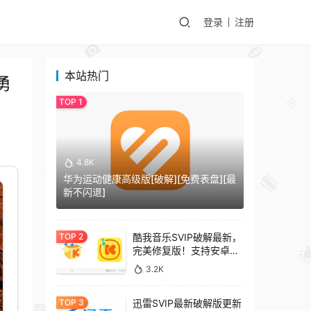
登录
注册
本站热门
勇
4.8K
华为运动健康高级版[破解][免费表盘][最
新不闪退]
酷我音乐SVIP破解最新，
完美修复版！支持安卓
+车机+pc版！
3.2K
迅雷SVIP最新破解版更新