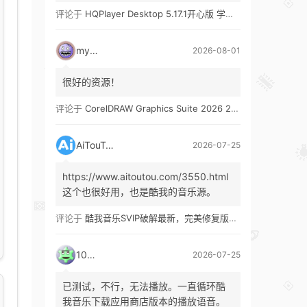
评论于
HQPlayer Desktop 5.17.1开心版 学习版&HQPlayer Embedded 5.17.2开心版 学习版
mypw
2026-08-01
很好的资源！
评论于
CorelDRAW Graphics Suite 2026 27.1 多语言 开心版 学习版 by KpoJIuK
AiTouTou
2026-07-25
https://www.aitoutou.com/3550.html
这个也很好用，也是酷我的音乐源。
评论于
酷我音乐SVIP破解最新，完美修复版！支持安卓+车机+pc版！
1035
2026-07-25
已测试，不行，无法播放。一直循环酷
我音乐下载应用商店版本的播放语音。