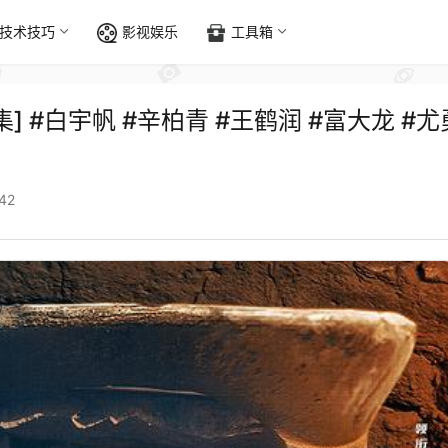
技术技巧
影视娱乐
工具箱
6集] #白宇帆 #辛柏青 #王鹤润 #富大龙 #尤
42