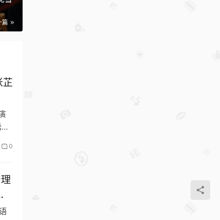
一篇
张芷
导演
绣花
0
宁理
任
 #
语