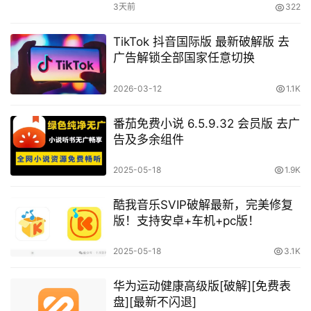
3天前
322
TikTok 抖音国际版 最新破解版 去
广告解锁全部国家任意切换
2026-03-12
1.1K
番茄免费小说 6.5.9.32 会员版 去广
告及多余组件
2025-05-18
1.9K
酷我音乐SVIP破解最新，完美修复
版！支持安卓+车机+pc版！
2025-05-18
3.1K
华为运动健康高级版[破解][免费表
盘][最新不闪退]